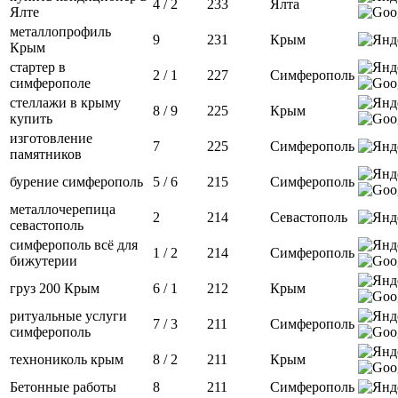
4 / 2
233
Ялта
Ялте
металлопрофиль
9
231
Крым
Крым
стартер в
2 / 1
227
Симферополь
симферополе
стеллажи в крыму
8 / 9
225
Крым
купить
изготовление
7
225
Симферополь
памятников
бурение симферополь
5 / 6
215
Симферополь
металлочерепица
2
214
Севастополь
севастополь
симферополь всё для
1 / 2
214
Симферополь
бижутерии
груз 200 Крым
6 / 1
212
Крым
ритуальные услуги
7 / 3
211
Симферополь
симферополь
технониколь крым
8 / 2
211
Крым
Бетонные работы
8
211
Симферополь