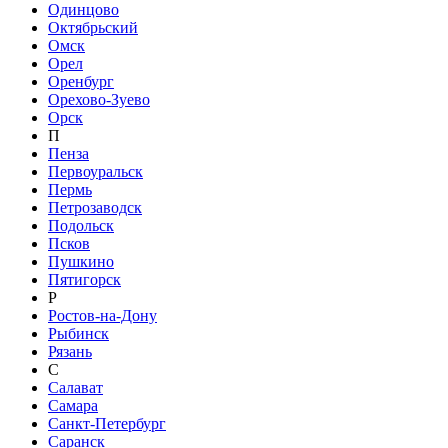
Одинцово
Октябрьский
Омск
Орел
Оренбург
Орехово-Зуево
Орск
П
Пенза
Первоуральск
Пермь
Петрозаводск
Подольск
Псков
Пушкино
Пятигорск
Р
Ростов-на-Дону
Рыбинск
Рязань
С
Салават
Самара
Санкт-Петербург
Саранск