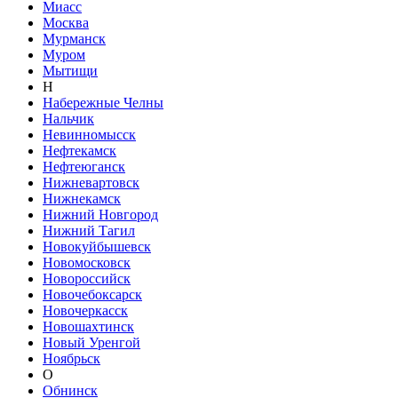
Миасс
Москва
Мурманск
Муром
Мытищи
Н
Набережные Челны
Нальчик
Невинномысск
Нефтекамск
Нефтеюганск
Нижневартовск
Нижнекамск
Нижний Новгород
Нижний Тагил
Новокуйбышевск
Новомосковск
Новороссийск
Новочебоксарск
Новочеркасск
Новошахтинск
Новый Уренгой
Ноябрьск
О
Обнинск