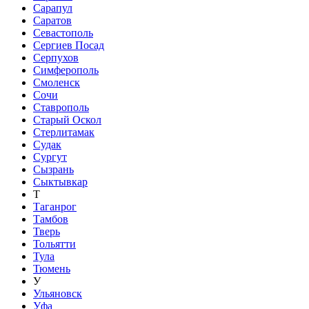
Сарапул
Саратов
Севастополь
Сергиев Посад
Серпухов
Симферополь
Смоленск
Сочи
Ставрополь
Старый Оскол
Стерлитамак
Судак
Сургут
Сызрань
Сыктывкар
Т
Таганрог
Тамбов
Тверь
Тольятти
Тула
Тюмень
У
Ульяновск
Уфа