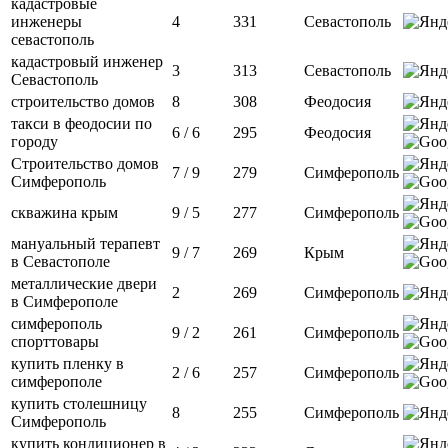
кадастровые
инженеры
4
331
Севастополь
севастополь
кадастровый инженер
3
313
Севастополь
Севастополь
строительство домов
8
308
Феодосия
такси в феодосии по
6 / 6
295
Феодосия
городу
Строительство домов
7 / 9
279
Симферополь
Симферополь
скважина крым
9 / 5
277
Симферополь
мануальный терапевт
9 / 7
269
Крым
в Севастополе
металлические двери
2
269
Симферополь
в Симферополе
симферополь
9 / 2
261
Симферополь
спорттовары
купить пленку в
2 / 6
257
Симферополь
симферополе
купить столешницу
8
255
Симферополь
Симферополь
купить кондиционер в