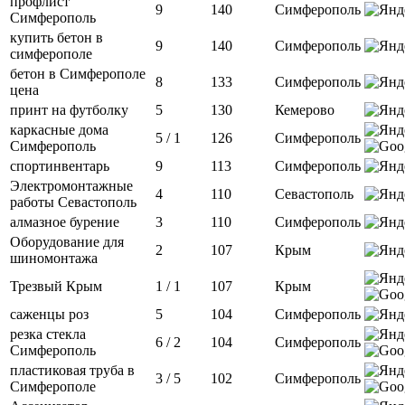
профлист
9
140
Симферополь
Симферополь
купить бетон в
9
140
Симферополь
симферополе
бетон в Симферополе
8
133
Симферополь
цена
принт на футболку
5
130
Кемерово
каркасные дома
5 / 1
126
Симферополь
Симферополь
спортинвентарь
9
113
Симферополь
Электромонтажные
4
110
Севастополь
работы Севастополь
алмазное бурение
3
110
Симферополь
Оборудование для
2
107
Крым
шиномонтажа
Трезвый Крым
1 / 1
107
Крым
саженцы роз
5
104
Симферополь
резка стекла
6 / 2
104
Симферополь
Симферополь
пластиковая труба в
3 / 5
102
Симферополь
Симферополе