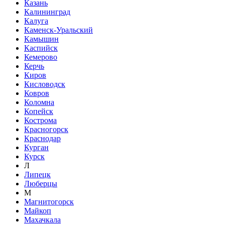
Казань
Калининград
Калуга
Каменск-Уральский
Камышин
Каспийск
Кемерово
Керчь
Киров
Кисловодск
Ковров
Коломна
Копейск
Кострома
Красногорск
Краснодар
Курган
Курск
Л
Липецк
Люберцы
М
Магнитогорск
Майкоп
Махачкала