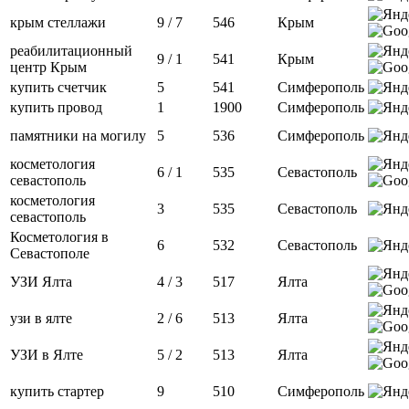
крым стеллажи
9 / 7
546
Крым
реабилитационный
9 / 1
541
Крым
центр Крым
купить счетчик
5
541
Симферополь
купить провод
1
1900
Симферополь
памятники на могилу
5
536
Симферополь
косметология
6 / 1
535
Севастополь
севастополь
косметология
3
535
Севастополь
севастополь
Косметология в
6
532
Севастополь
Севастополе
УЗИ Ялта
4 / 3
517
Ялта
узи в ялте
2 / 6
513
Ялта
УЗИ в Ялте
5 / 2
513
Ялта
купить стартер
9
510
Симферополь