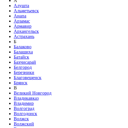
А
Алушта
Альметьевск
Анапа
Арзамас
Армавир
Архангельск
Астрахань
Б
Балаково
Балашиха
Батайск
Бахчисарай
Белгород
Березники
Благовещенск
Брянск
В
Великий Новгород
Владикавказ
Владимир
Волгоград
Волгодонск
Волжск
Волжский