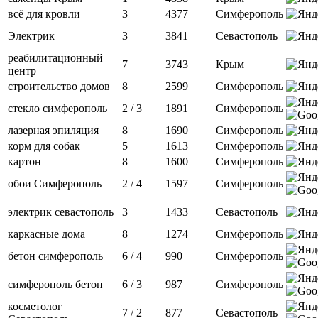
всё для кровли
3
4377
Симферополь
Электрик
3
3841
Севастополь
реабилитационный
7
3743
Крым
центр
строительство домов
8
2599
Симферополь
стекло симферополь
2 / 3
1891
Симферополь
лазерная эпиляция
8
1690
Симферополь
корм для собак
5
1613
Симферополь
картон
8
1600
Симферополь
обои Симферополь
2 / 4
1597
Симферополь
электрик севастополь
3
1433
Севастополь
каркасные дома
8
1274
Симферополь
бетон симферополь
6 / 4
990
Симферополь
симферополь бетон
6 / 3
987
Симферополь
косметолог
7 / 2
877
Севастополь