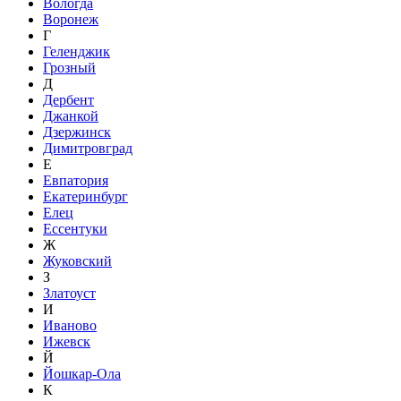
Вологда
Воронеж
Г
Геленджик
Грозный
Д
Дербент
Джанкой
Дзержинск
Димитровград
Е
Евпатория
Екатеринбург
Елец
Ессентуки
Ж
Жуковский
З
Златоуст
И
Иваново
Ижевск
Й
Йошкар-Ола
К