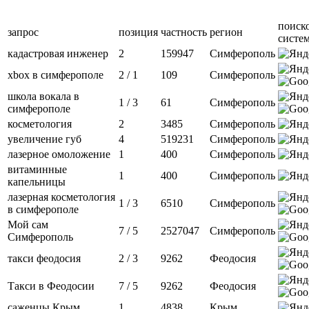
поиск
запрос
позиция
частность
регион
систе
кадастровая инженер
2
159947
Симферополь
xbox в симферополе
2 / 1
109
Симферополь
школа вокала в
1 / 3
61
Симферополь
симферополе
косметология
2
3485
Симферополь
увеличение губ
4
519231
Симферополь
лазерное омоложение
1
400
Симферополь
витаминные
1
400
Симферополь
капельницы
лазерная косметология
1 / 3
6510
Симферополь
в симферополе
Мой сам
7 / 5
2527047
Симферополь
Симферополь
такси феодосия
2 / 3
9262
Феодосия
Такси в Феодосии
7 / 5
9262
Феодосия
саженцы Крым
1
4838
Крым