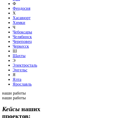
Ф
Феодосия
Х
Хасавюрт
Химки
Ч
Чебоксары
Челябинск
Череповец
Черкесск
Ш
Шахты
Э
Электросталь
Энгельс
Я
Ялта
Ярославль
наши работы
наши работы
Кейсы
наших
проектов: