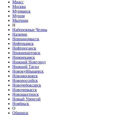
Миасс
Москва
Мурманск
Муром
Мытищи
Н
Набережные Челны
Нальчик
Невинномысск
Нефтекамск
Нефтеюганск
Нижневартовск
Нижнекамск
Нижний Новгород
Нижний Тагил
Новокуйбышевск
Новомосковск
Новороссийск
Новочебоксарск
Новочеркасск
Новошахтинск
Новый Уренгой
Ноябрьск
О
Обнинск