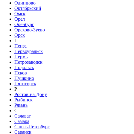
Одинцово
Октябрьский
Омск
Орел
Оренбург
Орехово-Зуево
Орск
П
Пенза
Первоуральск
Пермь
Петрозаводск
Подольск
Псков
Пушкино
Пятигорск
Р
Ростов-на-Дону
Рыбинск
Рязань
С
Салават
Самара
Санкт-Петербург
Саранск