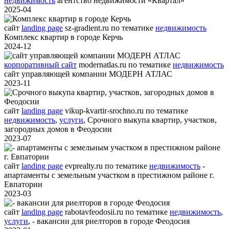
недвижимость
агентство недвижимости «Квартал»
2025-04
сайт
landing page
sz-gradient.ru
по тематике
недвижимость
Комплекс квартир в городе Керчь
2024-12
корпоративный сайт
modernatlas.ru
по тематике
недвижимость
сайт управляющей компании МОДЕРН АТЛАС
2023-11
сайт
landing page
vikup-kvartir-srochno.ru
по тематике
недвижимость
,
услуги
,
Срочного выкупа квартир, участков,
загородных домов в Феодосии
2023-07
сайт
landing page
evprealty.ru
по тематике
недвижимость
-
апартаменты с земельным участком в престижном районе г.
Евпатории
2023-03
сайт
landing page
rabotavfeodosii.ru
по тематике
недвижимость
,
услуги
,
- вакансии для риелторов в городе Феодосия