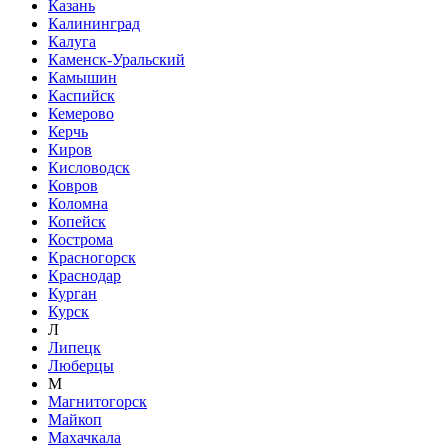
Казань
Калининград
Калуга
Каменск-Уральский
Камышин
Каспийск
Кемерово
Керчь
Киров
Кисловодск
Ковров
Коломна
Копейск
Кострома
Красногорск
Краснодар
Курган
Курск
Л
Липецк
Люберцы
М
Магнитогорск
Майкоп
Махачкала