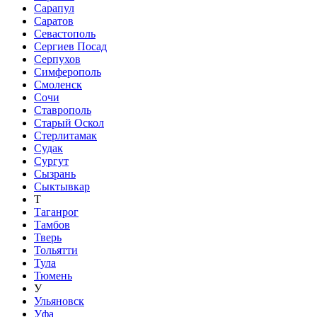
Сарапул
Саратов
Севастополь
Сергиев Посад
Серпухов
Симферополь
Смоленск
Сочи
Ставрополь
Старый Оскол
Стерлитамак
Судак
Сургут
Сызрань
Сыктывкар
Т
Таганрог
Тамбов
Тверь
Тольятти
Тула
Тюмень
У
Ульяновск
Уфа