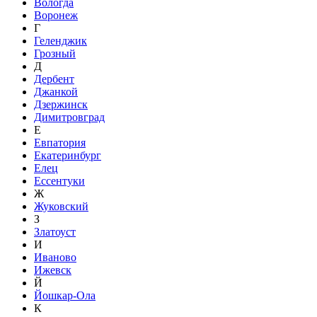
Вологда
Воронеж
Г
Геленджик
Грозный
Д
Дербент
Джанкой
Дзержинск
Димитровград
Е
Евпатория
Екатеринбург
Елец
Ессентуки
Ж
Жуковский
З
Златоуст
И
Иваново
Ижевск
Й
Йошкар-Ола
К