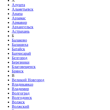
А
Алушта
Альметьевск
Анапа
Арзамас
Армавир
Архангельск
Астрахань
Б
Балаково
Балашиха
Батайск
Бахчисарай
Белгород
Березники
Благовещенск
Брянск
В
Великий Новгород
Владикавказ
Владимир
Волгоград
Волгодонск
Волжск
Волжский