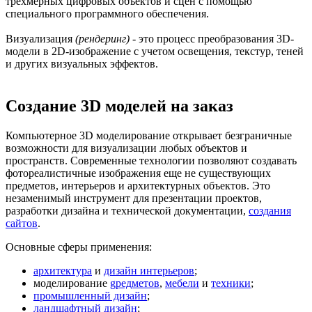
трехмерных цифровых объектов и сцен с помощью
специального программного обеспечения.
Визуализация
(рендеринг)
- это процесс преобразования 3D-
модели в 2D-изображение с учетом освещения, текстур, теней
и других визуальных эффектов.
Создание 3D моделей на заказ
Компьютерное 3D моделирование открывает безграничные
возможности для визуализации любых объектов и
пространств. Современные технологии позволяют создавать
фотореалистичные изображения еще не существующих
предметов, интерьеров и архитектурных объектов. Это
незаменимый инструмент для презентации проектов,
разработки дизайна и технической документации,
создания
сайтов
.
Основные сферы применения:
архитектура
и
дизайн интерьеров
;
моделирование
gредметов
,
мебели
и
техники
;
промышленный дизайн
;
ландшафтный дизайн
;