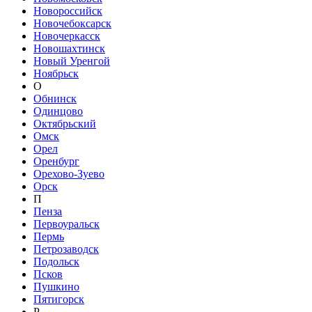
Новороссийск
Новочебоксарск
Новочеркасск
Новошахтинск
Новый Уренгой
Ноябрьск
О
Обнинск
Одинцово
Октябрьский
Омск
Орел
Оренбург
Орехово-Зуево
Орск
П
Пенза
Первоуральск
Пермь
Петрозаводск
Подольск
Псков
Пушкино
Пятигорск
Р