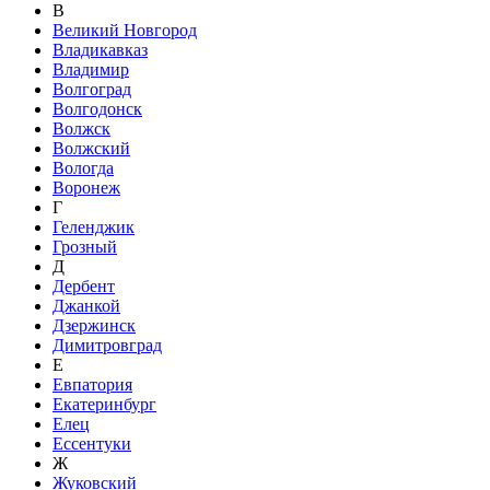
В
Великий Новгород
Владикавказ
Владимир
Волгоград
Волгодонск
Волжск
Волжский
Вологда
Воронеж
Г
Геленджик
Грозный
Д
Дербент
Джанкой
Дзержинск
Димитровград
Е
Евпатория
Екатеринбург
Елец
Ессентуки
Ж
Жуковский