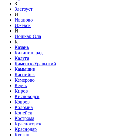
З
Златоуст
И
Иваново
Ижевск
Й
Йошкар-Ола
К
Казань
Калининград
Калуга
Каменск-Уральский
Камышин
Каспийск
Кемерово
Керчь
Киров
Кисловодск
Ковров
Коломна
Копейск
Кострома
Красногорск
Краснодар
Курган