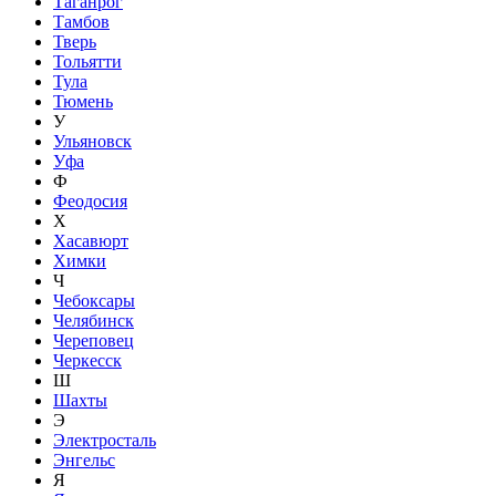
Таганрог
Тамбов
Тверь
Тольятти
Тула
Тюмень
У
Ульяновск
Уфа
Ф
Феодосия
Х
Хасавюрт
Химки
Ч
Чебоксары
Челябинск
Череповец
Черкесск
Ш
Шахты
Э
Электросталь
Энгельс
Я