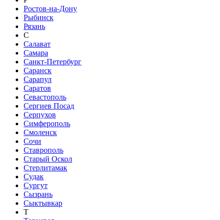
Ростов-на-Дону
Рыбинск
Рязань
С
Салават
Самара
Санкт-Петербург
Саранск
Сарапул
Саратов
Севастополь
Сергиев Посад
Серпухов
Симферополь
Смоленск
Сочи
Ставрополь
Старый Оскол
Стерлитамак
Судак
Сургут
Сызрань
Сыктывкар
Т