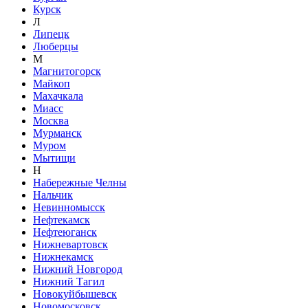
Курск
Л
Липецк
Люберцы
М
Магнитогорск
Майкоп
Махачкала
Миасс
Москва
Мурманск
Муром
Мытищи
Н
Набережные Челны
Нальчик
Невинномысск
Нефтекамск
Нефтеюганск
Нижневартовск
Нижнекамск
Нижний Новгород
Нижний Тагил
Новокуйбышевск
Новомосковск