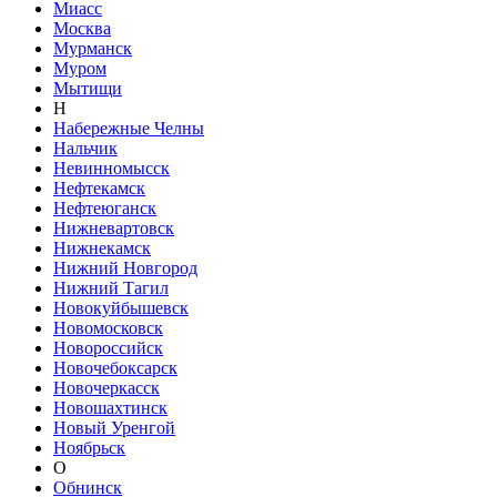
Миасс
Москва
Мурманск
Муром
Мытищи
Н
Набережные Челны
Нальчик
Невинномысск
Нефтекамск
Нефтеюганск
Нижневартовск
Нижнекамск
Нижний Новгород
Нижний Тагил
Новокуйбышевск
Новомосковск
Новороссийск
Новочебоксарск
Новочеркасск
Новошахтинск
Новый Уренгой
Ноябрьск
О
Обнинск