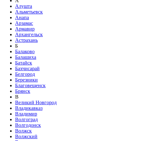
А
Алушта
Альметьевск
Анапа
Арзамас
Армавир
Архангельск
Астрахань
Б
Балаково
Балашиха
Батайск
Бахчисарай
Белгород
Березники
Благовещенск
Брянск
В
Великий Новгород
Владикавказ
Владимир
Волгоград
Волгодонск
Волжск
Волжский