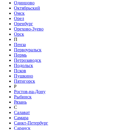
Одинцово
Октябрьский
Омск
Орел
Оренбург
Орехово-Зуево
Орск
П
Пенза
Первоуральск
Пермь
Петрозаводск
Подольск
Псков
Пушкино
Пятигорск
Р
Ростов-на-Дону
Рыбинск
Рязань
С
Салават
Самара
Санкт-Петербург
Саранск