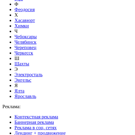
Ф
Феодосия
Х
Хасавюрт
Химки
Ч
Чебоксары
Челябинск
Череповец
Черкесск
Ш
Шахты
Э
Электросталь
Энгельс
Я
Ялта
Ярославль
Реклама:
Контекстная реклама
Баннерная реклама
Реклама в соц. сетях
Лендинг + продвижение