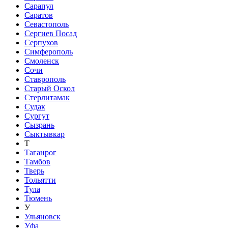
Сарапул
Саратов
Севастополь
Сергиев Посад
Серпухов
Симферополь
Смоленск
Сочи
Ставрополь
Старый Оскол
Стерлитамак
Судак
Сургут
Сызрань
Сыктывкар
Т
Таганрог
Тамбов
Тверь
Тольятти
Тула
Тюмень
У
Ульяновск
Уфа