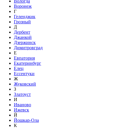
Вологда
Воронеж
Г
Геленджик
Грозный
Д
Дербент
Джанкой
Дзержинск
Димитровград
Е
Евпатория
Екатеринбург
Елец
Ессентуки
Ж
Жуковский
З
Златоуст
И
Иваново
Ижевск
Й
Йошкар-Ола
К