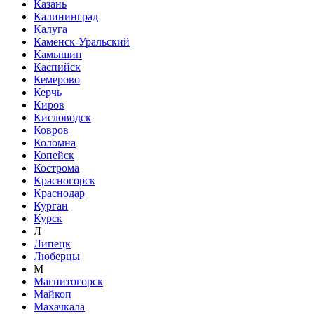
Казань
Калининград
Калуга
Каменск-Уральский
Камышин
Каспийск
Кемерово
Керчь
Киров
Кисловодск
Ковров
Коломна
Копейск
Кострома
Красногорск
Краснодар
Курган
Курск
Л
Липецк
Люберцы
М
Магнитогорск
Майкоп
Махачкала