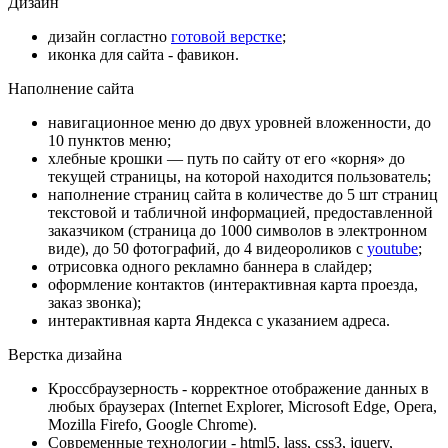
Дизайн
дизайн согластно
готовой верстке
;
иконка для сайта - фавикон.
Наполнение сайта
навигационное меню до двух уровней вложенности, до
10 пунктов меню;
хлебные крошки — путь по сайту от его «корня» до
текущей страницы, на которой находится пользователь;
наполнение страниц сайта в количестве до 5 шт
страниц
текстовой и табличной информацией, предоставленной
заказчиком (страница до 1000 символов в электронном
виде), до 50 фотографий, до 4 видеороликов с
youtube
;
отрисовка одного рекламно баннера в слайдер;
оформление контактов (интерактивная карта проезда,
заказ звонка);
интерактивная карта Яндекса с указанием адреса.
Верстка дизайна
Кроссбраузерность - корректное отображение данных в
любых браузерах (Internet Explorer, Microsoft Edge, Opera,
Mozilla Firefo, Google Chrome).
Современные технологии - html5, lass, css3, jquery,