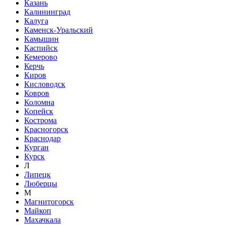
Казань
Калининград
Калуга
Каменск-Уральский
Камышин
Каспийск
Кемерово
Керчь
Киров
Кисловодск
Ковров
Коломна
Копейск
Кострома
Красногорск
Краснодар
Курган
Курск
Л
Липецк
Люберцы
М
Магнитогорск
Майкоп
Махачкала