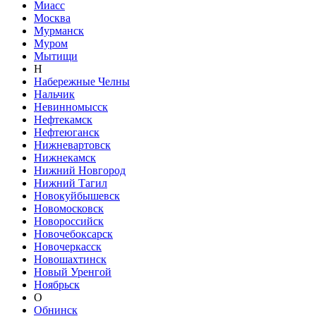
Миасс
Москва
Мурманск
Муром
Мытищи
Н
Набережные Челны
Нальчик
Невинномысск
Нефтекамск
Нефтеюганск
Нижневартовск
Нижнекамск
Нижний Новгород
Нижний Тагил
Новокуйбышевск
Новомосковск
Новороссийск
Новочебоксарск
Новочеркасск
Новошахтинск
Новый Уренгой
Ноябрьск
О
Обнинск