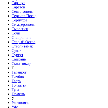
Сарапул
Саратов
Севастополь
Сергиев Посад
Серпухов
Симферополь
Смоленск
Сочи
Ставрополь
Старый Оскол
Стерлитамак
Судак
Сургут
Сызрань
Сыктывкар
Т
Таганрог
Тамбов
Тверь
Тольятти
Тула
Тюмень
У
Ульяновск
Уфа