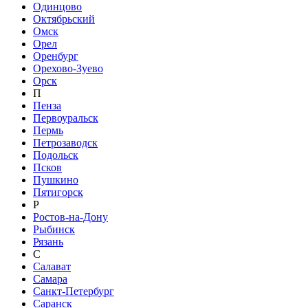
Одинцово
Октябрьский
Омск
Орел
Оренбург
Орехово-Зуево
Орск
П
Пенза
Первоуральск
Пермь
Петрозаводск
Подольск
Псков
Пушкино
Пятигорск
Р
Ростов-на-Дону
Рыбинск
Рязань
С
Салават
Самара
Санкт-Петербург
Саранск