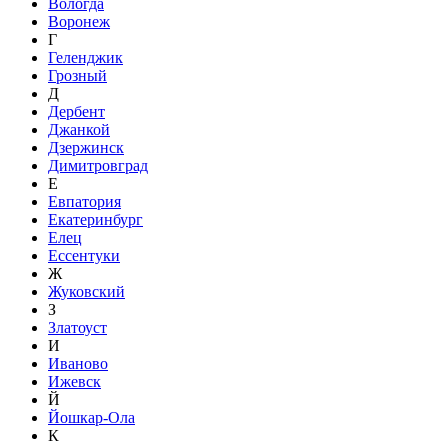
Вологда
Воронеж
Г
Геленджик
Грозный
Д
Дербент
Джанкой
Дзержинск
Димитровград
Е
Евпатория
Екатеринбург
Елец
Ессентуки
Ж
Жуковский
З
Златоуст
И
Иваново
Ижевск
Й
Йошкар-Ола
К