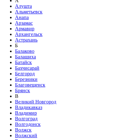
А
Алушта
Альметьевск
Анапа
Арзамас
Армавир
Архангельск
Астрахань
Б
Балаково
Балашиха
Батайск
Бахчисарай
Белгород
Березники
Благовещенск
Брянск
В
Великий Новгород
Владикавказ
Владимир
Волгоград
Волгодонск
Волжск
Волжский