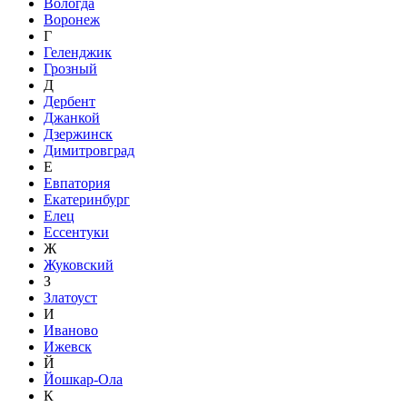
Вологда
Воронеж
Г
Геленджик
Грозный
Д
Дербент
Джанкой
Дзержинск
Димитровград
Е
Евпатория
Екатеринбург
Елец
Ессентуки
Ж
Жуковский
З
Златоуст
И
Иваново
Ижевск
Й
Йошкар-Ола
К