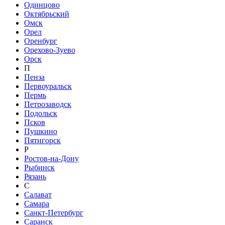
Одинцово
Октябрьский
Омск
Орел
Оренбург
Орехово-Зуево
Орск
П
Пенза
Первоуральск
Пермь
Петрозаводск
Подольск
Псков
Пушкино
Пятигорск
Р
Ростов-на-Дону
Рыбинск
Рязань
С
Салават
Самара
Санкт-Петербург
Саранск