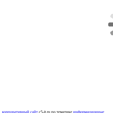
корпоративный сайт
c5-it.ru
по тематике
информационные