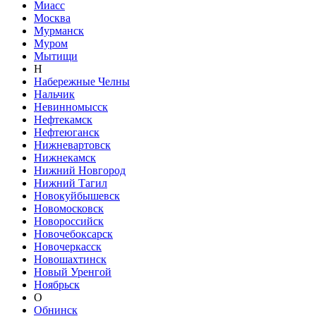
Миасс
Москва
Мурманск
Муром
Мытищи
Н
Набережные Челны
Нальчик
Невинномысск
Нефтекамск
Нефтеюганск
Нижневартовск
Нижнекамск
Нижний Новгород
Нижний Тагил
Новокуйбышевск
Новомосковск
Новороссийск
Новочебоксарск
Новочеркасск
Новошахтинск
Новый Уренгой
Ноябрьск
О
Обнинск