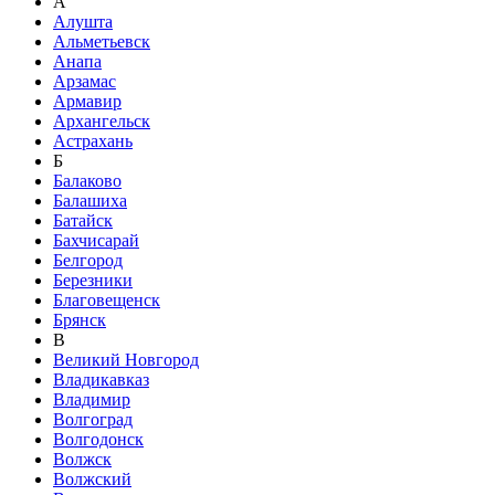
А
Алушта
Альметьевск
Анапа
Арзамас
Армавир
Архангельск
Астрахань
Б
Балаково
Балашиха
Батайск
Бахчисарай
Белгород
Березники
Благовещенск
Брянск
В
Великий Новгород
Владикавказ
Владимир
Волгоград
Волгодонск
Волжск
Волжский