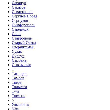
Сарапул
Саратов
Севастополь
Сергиев Посад
Серпухов
Симферополь
Смоленск
Сочи
Ставрополь
Старый Оскол
Стерлитамак
Судак
Сургут
Сызрань
Сыктывкар
Т
Таганрог
Тамбов
Тверь
Тольятти
Тула
Тюмень
У
Ульяновск
Уфа