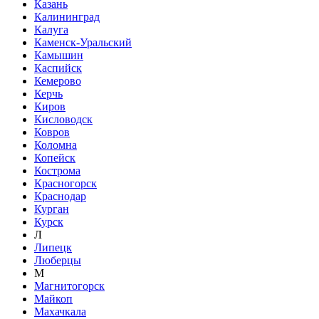
Казань
Калининград
Калуга
Каменск-Уральский
Камышин
Каспийск
Кемерово
Керчь
Киров
Кисловодск
Ковров
Коломна
Копейск
Кострома
Красногорск
Краснодар
Курган
Курск
Л
Липецк
Люберцы
М
Магнитогорск
Майкоп
Махачкала