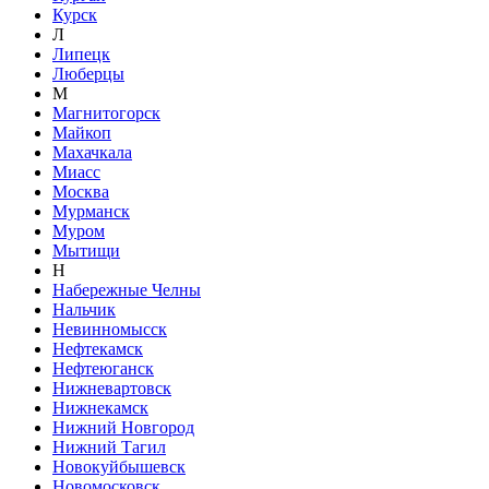
Курск
Л
Липецк
Люберцы
М
Магнитогорск
Майкоп
Махачкала
Миасс
Москва
Мурманск
Муром
Мытищи
Н
Набережные Челны
Нальчик
Невинномысск
Нефтекамск
Нефтеюганск
Нижневартовск
Нижнекамск
Нижний Новгород
Нижний Тагил
Новокуйбышевск
Новомосковск