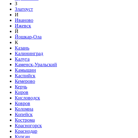
З
Златоуст
И
Иваново
Ижевск
Й
Йошкар-Ола
К
Казань
Калининград
Калуга
Каменск-Уральский
Камышин
Каспийск
Кемерово
Керчь
Киров
Кисловодск
Ковров
Коломна
Копейск
Кострома
Красногорск
Краснодар
Курган