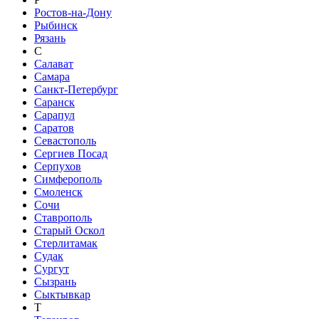
Ростов-на-Дону
Рыбинск
Рязань
С
Салават
Самара
Санкт-Петербург
Саранск
Сарапул
Саратов
Севастополь
Сергиев Посад
Серпухов
Симферополь
Смоленск
Сочи
Ставрополь
Старый Оскол
Стерлитамак
Судак
Сургут
Сызрань
Сыктывкар
Т