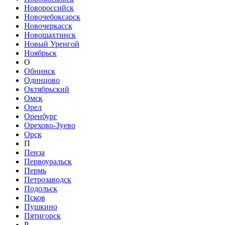
Новороссийск
Новочебоксарск
Новочеркасск
Новошахтинск
Новый Уренгой
Ноябрьск
О
Обнинск
Одинцово
Октябрьский
Омск
Орел
Оренбург
Орехово-Зуево
Орск
П
Пенза
Первоуральск
Пермь
Петрозаводск
Подольск
Псков
Пушкино
Пятигорск
Р