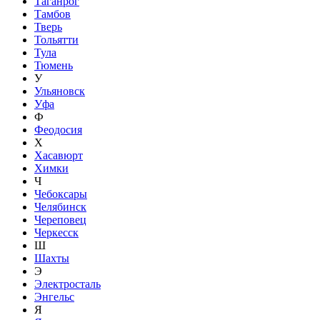
Таганрог
Тамбов
Тверь
Тольятти
Тула
Тюмень
У
Ульяновск
Уфа
Ф
Феодосия
Х
Хасавюрт
Химки
Ч
Чебоксары
Челябинск
Череповец
Черкесск
Ш
Шахты
Э
Электросталь
Энгельс
Я