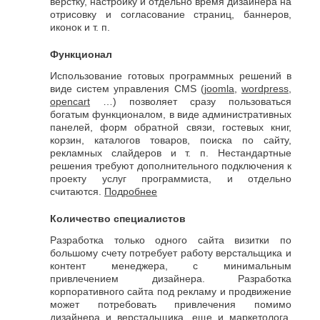
Джанкой
верстку, настройку и отдельно время дизайнера на
Ростов-
отрисовку и согласование страниц, баннеров,
Дзержинск
на-
иконок и т. п.
Дону
Димитровград
Рыбинск
Е
Функционал
Рязань
Евпатория
Использование готовых программных решений в
С
Екатеринбург
виде систем управления CMS (
joomla
,
wordpress
,
Салават
Елец
opencart
…) позволяет сразу пользоваться
Самара
богатым функционалом, в виде административных
Ессентуки
панелей, форм обратной связи, гостевых книг,
Санкт-
Ж
Петербург
корзин, каталогов товаров, поиска по сайту,
рекламных слайдеров и т. п. Нестандартные
Саранск
Жуковский
решения требуют дополнительного подключения к
Сарапул
З
проекту услуг программиста, и отдельно
Саратов
считаются.
Подробнее
Севастополь
Златоуст
Сергиев
И
Количество специалистов
Посад
Серпухов
Разработка только одного сайта визитки по
Иваново
Симферополь
большому счету потребует работу верстальщика и
Ижевск
Смоленск
контент менеджера, с минимальным
Й
привлечением дизайнера. Разработка
Сочи
корпоративного сайта под рекламу и продвижение
Ставрополь
Йошкар-
может потребовать привлечения помимо
Старый
Ола
дизайнера и верстальщика, еще и маркетолога,
Оскол