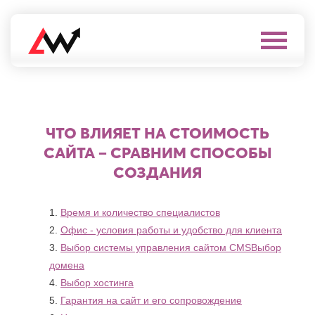
Выберите
город
Нефтеюганск
А
Нижневартовск
Нижнекамск
ЧТО ВЛИЯЕТ НА СТОИМОСТЬ
Алушта
Нижний
Альметьевск
САЙТА – СРАВНИМ СПОСОБЫ
Новгород
Анапа
Нижний
СОЗДАНИЯ
Арзамас
Тагил
Армавир
Новокуйбышевск
Архангельск
Новомосковск
Время и количество специалистов
Астрахань
Новороссийск
Офис - условия работы и удобство для клиента
Б
Новочебоксарск
Выбор системы управления сайтом CMSВыбор
Новочеркасск
Балаково
Новошахтинск
домена
Балашиха
Новый
Выбор хостинга
Батайск
Уренгой
Бахчисарай
Гарантия на сайт и его сопровождение
Ноябрьск
Белгород