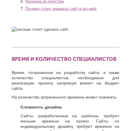
Наценка за престиж
О
Березники
Почему стоит заказать сайт в art-web
Благовещенск
Обнинск
Брянск
Одинцово
Октябрьский
В
Омск
Великий
Орел
Новгород
Оренбург
Владикавказ
Орехово-
Владимир
Зуево
Волгоград
ВРЕМЯ И КОЛИЧЕСТВО СПЕЦИАЛИСТОВ
Орск
Волгодонск
П
Волжск
Время, потраченное на разработку сайта, а также
Волжский
Пенза
количество специалистов, необходимое для
Вологда
Первоуральск
реализации проекта напрямую влияет на бюджет
Воронеж
Пермь
сайта.
Петрозаводск
Г
На количество затраченного времени может повлиять:
Подольск
Геленджик
Псков
Сложность дизайна
Грозный
Пушкино
Сайты, разработанные на шаблоне, требуют
Пятигорск
Д
меньше времени на проект. Сайты по
Р
Дербент
индивидуальному дизайну требуют времени на