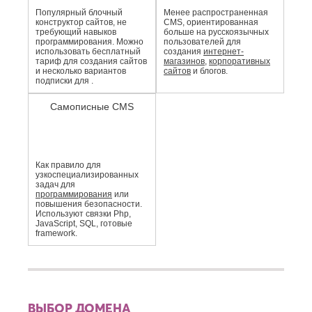
Популярный блочный
Менее распро­страненная
конструктор сайтов, не
CMS, ориентированная
требующий навыков
больше на русскоязычных
программирования. Можно
пользователей для
использовать бесплатный
создания
интернет-
тариф для создания сайтов
магазинов
,
корпоративных
и несколько вариантов
сайтов
и блогов.
подписки для .
Самописные CMS
Как правило для
узкоспециали­зированных
задач для
программирования
или
повышения безопасности.
Используют связки Php,
JavaScript, SQL, готовые
framework.
ВЫБОР ДОМЕНА